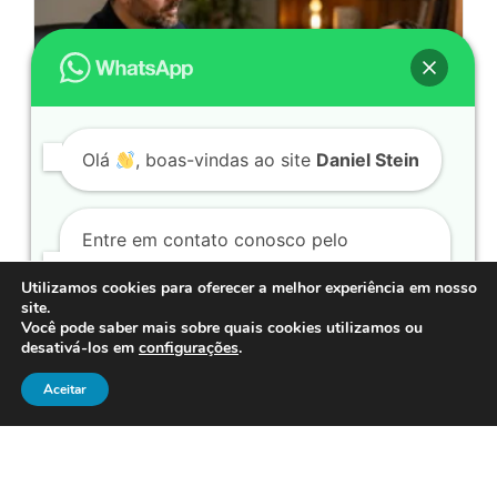
Olá
, boas-vindas ao site
Daniel Stein
Hipnoterapeuta: O Que Faz e Como Pode
Ajudar Você
Entre em contato conosco pelo
Entenda o que faz um hipnoterapeuta, como
WhatsApp. Clique no botão a seguir:
Utilizamos cookies para oferecer a melhor experiência em nosso
funciona a hipnoterapia...
site.
Leia mais
Você pode saber mais sobre quais cookies utilizamos ou
desativá-los em
configurações
.
Conversar por WhatsApp
Aceitar