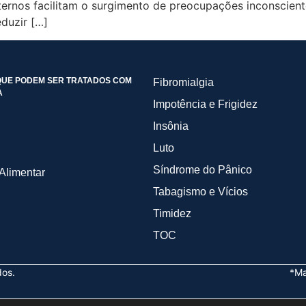
externos facilitam o surgimento de preocupações inconscie
eduzir […]
UE PODEM SER TRATADOS COM
Fibromialgia
A
Impotência e Frigidez
Insônia
Luto
Síndrome do Pânico
Alimentar
Tabagismo e Vícios
Timidez
TOC
dos.
*Ma