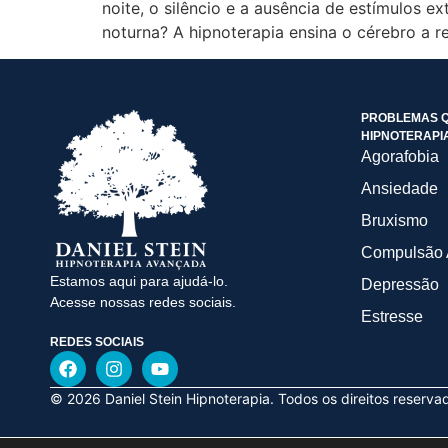
noite, o silêncio e a ausência de estímulos 
noturna? A hipnoterapia ensina o cérebro a r
PROBLEMAS Q
HIPNOTERAPI
Agorafobia
Ansiedade
Bruxismo
Compulsão 
Estamos aqui para ajudá-lo.
Depressão
Acesse nossas redes sociais.
Estresse
REDES SOCIAIS
© 2026 Daniel Stein Hipnoterapia. Todos os direitos reserva