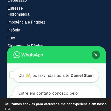
Depressão
Estresse
Fibromialgia
Impotência e Frigidez
Insônia
Luto
Síndrome do Pânico
Tabagismo e Vícios
Timidez
TOC
Olá
, boas-vindas ao site
Daniel Stein
Entre em contato conosco pelo
WhatsApp. Clique no botão a seguir:
Utilizamos cookies para oferecer a melhor experiência em nosso
site.
© 2026 Daniel Stein Hipnoterapia. Todos os direitos reservados.