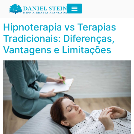
Tag:
psicoterapia
Hipnoterapia vs Terapias
Tradicionais: Diferenças,
Vantagens e Limitações