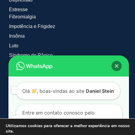
Estresse
Fibromialgia
Impotência e Frigidez
Insônia
Luto
Síndrome do Pânico
Tabagismo e Vícios
Timidez
TOC
Olá
, boas-vindas ao site
Daniel Stein
Entre em contato conosco pelo
WhatsApp. Clique no botão a seguir:
Utilizamos cookies para oferecer a melhor experiência em nosso
site.
© 2026 Daniel Stein Hipnoterapia. Todos os direitos reservados.