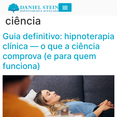
Tag:
hipnose e
ciência
Guia definitivo: hipnoterapia
clínica — o que a ciência
comprova (e para quem
funciona)