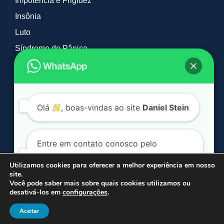
Impotência e Frigidez
Insônia
Luto
Síndrome do Pânico
Tabagismo e Vícios
Timidez
TOC
Olá
, boas-vindas ao site
Daniel Stein
Entre em contato conosco pelo
WhatsApp. Clique no botão a seguir:
Utilizamos cookies para oferecer a melhor experiência em nosso
site.
© 2026 Daniel Stein Hipnoterapia. Todos os direitos reservados.
Você pode saber mais sobre quais cookies utilizamos ou
*Mais de 90% dos casos são resolvidos em média em 2 sessões.
desativá-los em
configurações
.
Conversar por WhatsApp
Aceitar
Site
desenvolvido por
ID7 Studio