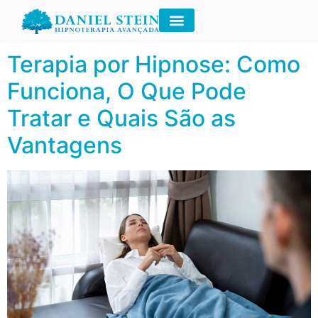
Tag:
Daniel Stein
Terapia por Hipnose: Como
Funciona, O Que Pode
Tratar e Quais São as
Vantagens