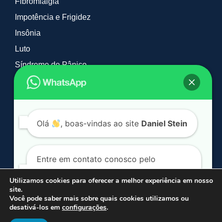
Fibromialgia
Impotência e Frigidez
Insônia
Luto
Síndrome do Pânico
Tabagismo e Vícios
Timidez
TOC
Olá
, boas-vindas ao site
Daniel Stein
Entre em contato conosco pelo
WhatsApp. Clique no botão a seguir:
Utilizamos cookies para oferecer a melhor experiência em nosso
site.
© 2026 Daniel Stein Hipnoterapia. Todos os direitos reservados.
Você pode saber mais sobre quais cookies utilizamos ou
*Mais de 90% dos casos são resolvidos em média em 2 sessões.
desativá-los em
configurações
.
Conversar por WhatsApp