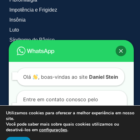
Impotência e Frigidez
Insônia
Luto
Síndrome do Pânico
Tabagismo e Vícios
Timidez
TOC
Olá
, boas-vindas ao site
Daniel Stein
Entre em contato conosco pelo
WhatsApp. Clique no botão a seguir:
Utilizamos cookies para oferecer a melhor experiência em nosso
site.
© 2026 Daniel Stein Hipnoterapia. Todos os direitos reservados.
Você pode saber mais sobre quais cookies utilizamos ou
*Mais de 90% dos casos são resolvidos em média em 2 sessões.
desativá-los em
configurações
.
Conversar por WhatsApp