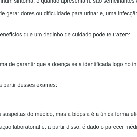
hum sintoma, e quando apresentam, são semelhantes a
de gerar dores ou dificuldade para urinar e, uma infec
benefícios que um dedinho de cuidado pode te trazer?
de garantir que a doença seja identificada logo no iníc
 a partir desses exames:
speitas do médico, mas a biópsia é a única forma efic
ação laboratorial e, a partir disso, é dado o parecer méd