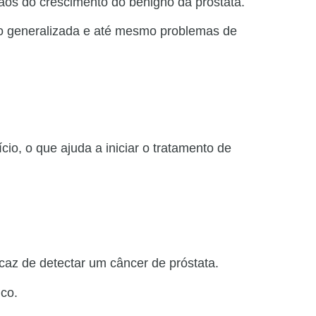
os do crescimento do benigno da próstata.
ção generalizada e até mesmo problemas de
io, o que ajuda a iniciar o tratamento de
az de detectar um câncer de próstata.
ico.