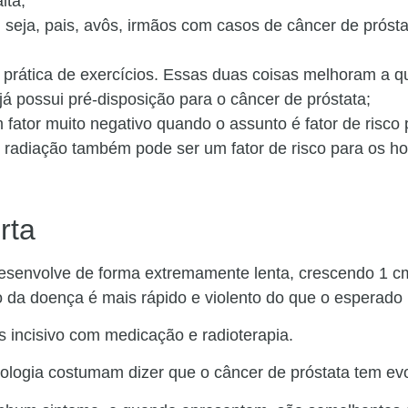
lta;
u seja, pais, avôs, irmãos com casos de câncer de próst
 prática de exercícios. Essas duas coisas melhoram a q
á possui pré-disposição para o câncer de próstata;
tor muito negativo quando o assunto é fator de risco p
e radiação também pode ser um fator de risco para os h
rta
desenvolve de forma extremamente lenta, crescendo 1 c
 da doença é mais rápido e violento do que o esperado 
s incisivo com medicação e radioterapia.
ologia costumam dizer que o câncer de próstata tem evo