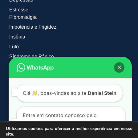
Estresse
Fibromialgia
Impotência e Frigidez
Insônia
Luto
Síndrome do Pânico
Tabagismo e Vícios
Timidez
TOC
Olá
, boas-vindas ao site
Daniel Stein
Entre em contato conosco pelo
WhatsApp. Clique no botão a seguir:
Utilizamos cookies para oferecer a melhor experiência em nosso
site.
© 2026 Daniel Stein Hipnoterapia. Todos os direitos reservados.