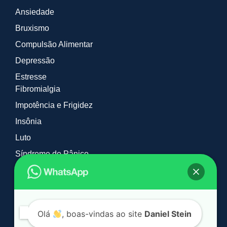
Ansiedade
Bruxismo
Compulsão Alimentar
Depressão
Estresse
Fibromialgia
Impotência e Frigidez
Insônia
Luto
Síndrome do Pânico
Tabagismo e Vícios
Timidez
TOC
Olá
, boas-vindas ao site
Daniel Stein