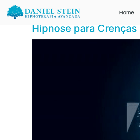
Dia:
15 de feverei
Home
Hipnose para Crenças 