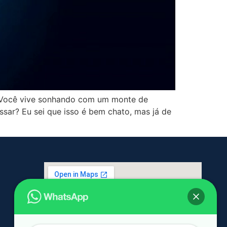
? Você vive sonhando com um monte de
sar? Eu sei que isso é bem chato, mas já de